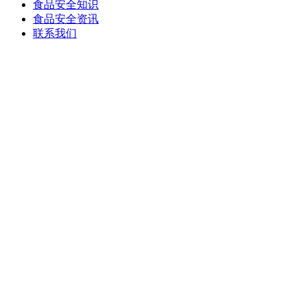
食品安全知识
食品安全资讯
联系我们