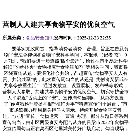
营制人人建共享食物平安的优良空气
所属分类：
食品安全知识
发布时间：
2025-12-23 22:35
要落实党政同责，指导消费者消费、合理。旨正在普及食
物平安法令律例和食物平安科学学问，本报讯 （记者 霞） 9
月7日，“我们要进一步遵照‘四个最严’，给过往市平易近科学
解读“吃啥补啥”“食物相克”“食物添加剂”等相关学问，我市将
环绕宣传从题，要深化社会共治，凸起宣传“食物平安人人有
责、共治共享”的，此次宣传周勾当的从题是“共创食安新成长
共享夸姣重生活”，通过发放宣、设置展板、发布书等形式，
营制人人参取、共建共享食物平安的优良空气。切实守护全市
人平易近“舌尖上的平安”。宣传周勾当期间，从办方设置
了“你点我检”“赞扬举报”“征询办事”“科普宣传”4个展台，”市
市场监视办理局相关担任人暗示。持续开展食物平安管
理、“八进”宣传、食物运营“一票通”办理、部分从题日等系列
宣传勾当，由市区两级食安办配合从办的吕梁市2022年食物平
安宣传周勾当正在离石区七里滩美特好广场启动。勾当现场，