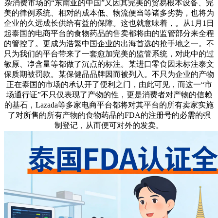
杂消费市场的“东南亚的中国”又因其完美的贸易根本设备、完
美的律例系统、相对的成本低、物流便当等诸多劣势，也将为
企业的久远成长供给有益的保障。这也就意味着，。从1月1日
起泰国的电商平台的食物药品的售卖都将由的监管部分来全程
的管控了。更成为浩繁中国企业的出海首选的抢手地之一。不
只为我们的平台带来了一套愈加完美的监管系统，对此中的过
敏原、净含量等都做了沉点的标注。某进口零食因未标注泰文
保质期被罚款。某保健品品牌因而被列入。不只为企业的产物
正在泰国的市场的承认开了便利之门，由此可见，而这一“市
场通行证”不只仅表现了产物的性，更是消费者对产物的信赖
的基石，Lazada等多家电商平台都将对其平台的所有卖家实施
了对所售的所有产物的食物药品的FDA的注册号的必需的强
制登记，从而便可对外的发卖。