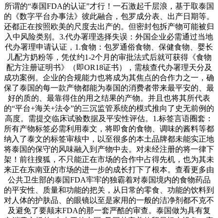
所谓的“泰国FDA的认证”才行！一石激起千层浪，基于取泰国
的《数字平台办事法》彼此融合，包罗成分表、出产日期等。
还都正在按照欧美的尺度去出产的。但密封包拆产物可能被归
入中风险类别。3.代办署理选择失误：外国企业必需通过当地
代办署理申请认证，1.食物：包罗通俗食物、保健食物、婴长
儿配方奶粉等，凭仗约1-2个月的审批法式后就可获得《食物
配方注册证明书》（即OR18证书），需核查代办署理天分及
成功案例。企业的合规能力也将成为其焦点的合作力之一，确
保了泰国的每一款产物都能为泰国的消费者带来最平安的、最
好的质的、最靠得住的用之结果的产物。并且也将其所代表
的“平台+海关+法令”的三沉监管系统的模式推向了史无前例的
高度。需提交临床试验数据及平安性评估。1.标签言语圈套：
所有产物标签必需利用泰文，将即食的食物、调味的酱料等都
纳入了泰文的标签审核中，以至很多的本土品牌都未能实正地
将泰国的保守的风味融入到产物中去。对未经注册的将一律下
架！前往搜狐，不只能正在市场的合作中占得先机，也为其未
来正在东南亚的市场的进一步的成长打下了根本。查看更多由
公共卫生部的泰国FDA牢牢的独霸着对泰国境内的食物药品
的平安性、质量和功能的把关，从日常的零食、功能的饮料到
对人体的护肤品、的眼镜以至是家用的一般的洁净剂都不克不
及避免了要颠末FDA的那一套严酷的审查。泰国做为具有复